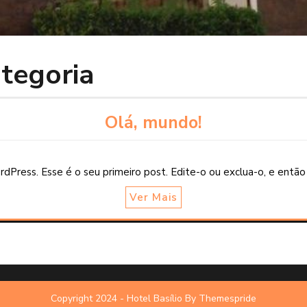
tegoria
Olá, mundo!
dPress. Esse é o seu primeiro post. Edite-o ou exclua-o, e então
Ver Mais
Copyright 2024 - Hotel Basílio
By Themespride